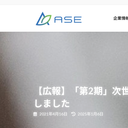
コ
ナ
ン
ビ
テ
ゲ
企業情
ン
ー
ツ
シ
へ
ョ
ス
ン
キ
に
ッ
移
プ
動
【広報】「第2期」次
しました
最
2021年4月16日
2025年1月6日
終
更
新